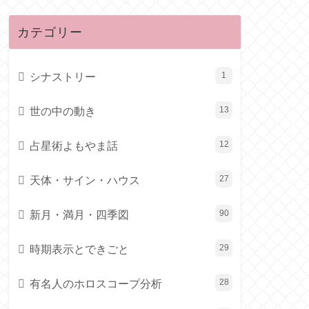
カテゴリー
シナストリー
1
世の中の動き
13
占星術よもやま話
12
天体・サイン・ハウス
27
新月・満月・四季図
90
時期表示とできごと
29
有名人のホロスコープ分析
28