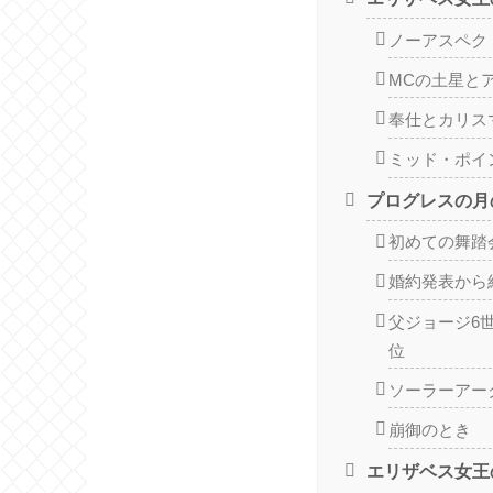
ノーアスペク
MCの土星と
奉仕とカリス
ミッド・ポイ
プログレスの月
初めての舞踏
婚約発表から
父ジョージ6
位
ソーラーアー
崩御のとき
エリザベス女王