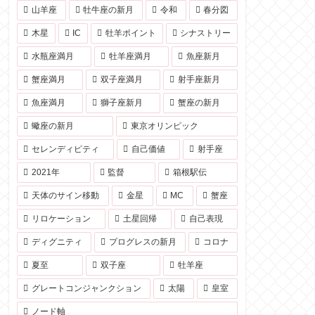
山羊座
牡牛座の新月
令和
春分図
木星
IC
牡羊ポイント
シナストリー
水瓶座満月
牡羊座満月
魚座新月
蟹座満月
双子座満月
射手座新月
魚座満月
獅子座新月
蟹座の新月
蠍座の新月
東京オリンピック
セレンディピティ
自己価値
射手座
2021年
監督
箱根駅伝
天体のサイン移動
金星
MC
蟹座
リロケーション
土星回帰
自己表現
ディグニティ
プログレスの新月
コロナ
夏至
双子座
牡羊座
グレートコンジャンクション
太陽
皇室
ノード軸