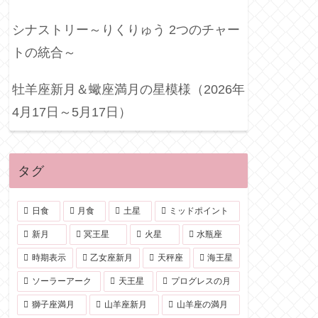
シナストリー～りくりゅう 2つのチャー
トの統合～
牡羊座新月＆蠍座満月の星模様（2026年
4月17日～5月17日）
タグ
日食
月食
土星
ミッドポイント
新月
冥王星
火星
水瓶座
時期表示
乙女座新月
天秤座
海王星
ソーラーアーク
天王星
プログレスの月
獅子座満月
山羊座新月
山羊座の満月