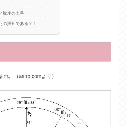
と蠍座の土星
たの無知である？！
れ。（astro.comより）