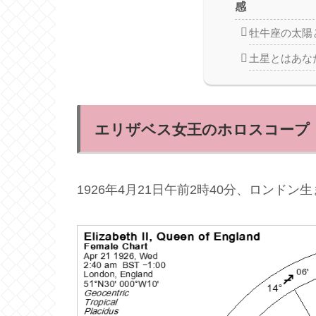
感
牡牛座の太陽
土星とはあな
エリザベス女王のホロスコープ
1926年4月21日午前2時40分、ロンドン生ま