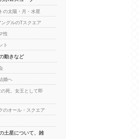
トの太陽・月・水星
アングルのTスクエア
マ性
ント
の動きなど
会
結婚へ
世の死、女王として即
クのオール・スクエア
の土星について、雑