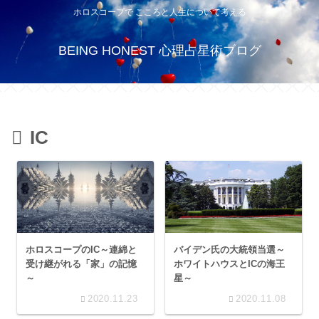
ホロスコープで こころと人生について考える
BEING HONEST 心理占星術ブログ
IC
ホロスコープのIC～連綿と
バイデン氏の大統領当選～
受け継がれる「家」の記憶
ホワイトハウスとICの海王
～
星～
2020.11.23
2020.11.08