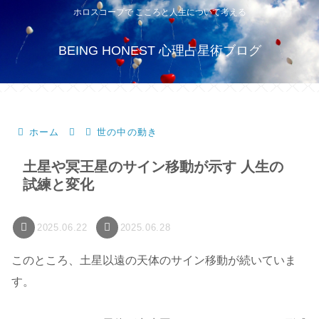
ホロスコープで こころと人生について考える
BEING HONEST 心理占星術ブログ
ホーム
世の中の動き
土星や冥王星のサイン移動が示す 人生の
試練と変化
2025.06.22
2025.06.28
このところ、土星以遠の天体のサイン移動が続いていま
す。