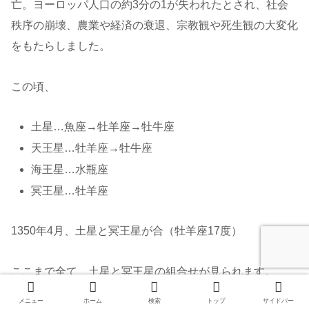
亡。ヨーロッパ人口の約3分の1が失われたとされ、社会
秩序の崩壊、農業や経済の衰退、宗教観や死生観の大変化
をもたらしました。
この頃、
土星…魚座→牡羊座→牡牛座
天王星…牡羊座→牡牛座
海王星…水瓶座
冥王星…牡羊座
1350年4月、土星と冥王星が合（牡羊座17度）
ここまで全て、土星と冥王星の組合せが見られます。
メニュー
ホーム
検索
トップ
サイドバー