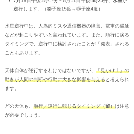
7月18日午後1時47分～8月11日午後4時23分、
水星
が
逆行します。（獅子座15度→獅子座4度）
水星逆行中は、人為的ミスや通信機器の障害、電車の遅延
などが起こりやすいと言われています。また、順行に戻る
タイミングで、逆行中に検討されたことが「発表」される
こともあります。
天体自体が逆行するわけではないですが、
「見かけ上」の
動きが人間の判断や行動に大きな影響を与える
と考えられ
ます。
どの天体も、
順行／逆行に転じるタイミング（
留
）
は注意
が必要でしょう。