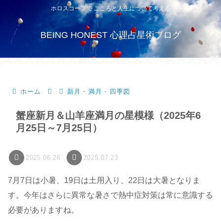
ホロスコープで こころと人生について考える
BEING HONEST 心理占星術ブログ
ホーム
新月・満月・四季図
蟹座新月＆山羊座満月の星模様（2025年6
月25日～7月25日）
2025.06.26
2025.07.23
7月7日は小暑、19日は土用入り、22日は大暑となりま
す。今年はさらに異常な暑さで熱中症対策は常に意識する
必要がありますね。