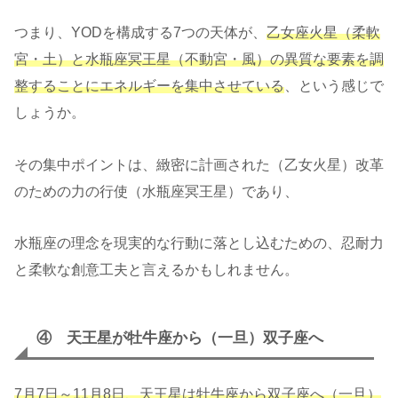
つまり、YODを構成する7つの天体が、
乙女座火星（柔軟
宮・土）と水瓶座冥王星（不動宮・風）の異質な要素を調
整することにエネルギーを集中させている
、という感じで
しょうか。
その集中ポイントは、緻密に計画された（乙女火星）改革
のための力の行使（水瓶座冥王星）であり、
水瓶座の理念を現実的な行動に落とし込むための、忍耐力
と柔軟な創意工夫と言えるかもしれません。
④ 天王星が牡牛座から（一旦）双子座へ
7月7日～11月8日、天王星は牡牛座から双子座へ（一旦）