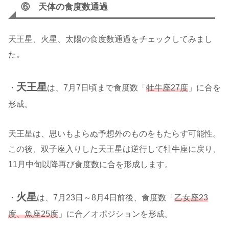
⑥ 天体の食度数通過
天王星、火星、太陽の食度数通過をチェックしてみまし
た。
天王星
・
は、7月7日頃まで食度数「
牡牛座27度
」に合を
形成。
天王星は、思いもよらぬ予想外のものをもたらす可能性。
この後、双子座入りした天王星は逆行して牡牛座に戻り、
11月中旬以降再び食度数に合を形成します。
火星
・
は、7月23日～8月4日前後、食度数「
乙女座23
度、魚座25度
」に合／オポジションを形成。