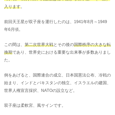
入ります
。
前回天王星が双子座を運行したのは、1941年8月～1949
年6月頃。
この間は、
第二次世界大戦
とその後の
国際秩序の大きな転
換期
であり、世界史における重要な出来事が多数ありまし
た。
例をあげると、国際連合の成立、日本国憲法公布、冷戦の
始まり、インドとパキスタンの独立、イスラエルの建国、
世界人権宣言採択、NATOの設立など。
双子座は柔軟宮、風サインです。