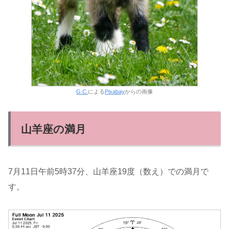
G.C.
による
Pixabay
からの画像
山羊座の満月
7月11日午前5時37分、山羊座19度（数え）での満月で
す。