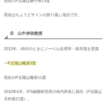
現在のP太陽は獅子座15度
現在はちょうどサインの折り返し地点です。
➄ 山中伸弥教授
2012年、49才のときにノーベル生理学・医学賞を受賞
⇒
P太陽は蠍座0度
現在のP太陽は蠍座11度
2010年4月、iPS細胞研究所の初代所長に就任（P太陽は
天秤座27度）。