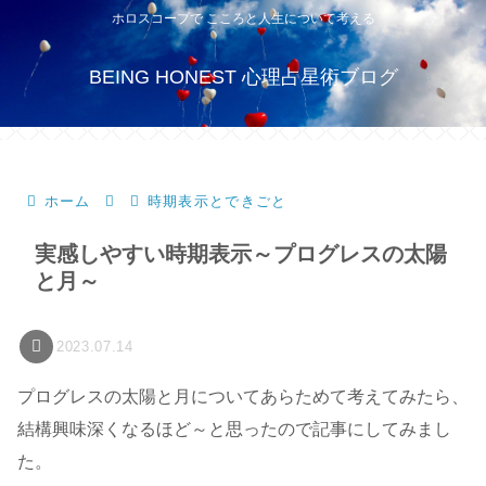
ホロスコープで こころと人生について考える
BEING HONEST 心理占星術ブログ
ホーム
時期表示とできごと
実感しやすい時期表示～プログレスの太陽
と月～
2023.07.14
プログレスの太陽と月についてあらためて考えてみたら、
結構興味深くなるほど～と思ったので記事にしてみまし
た。