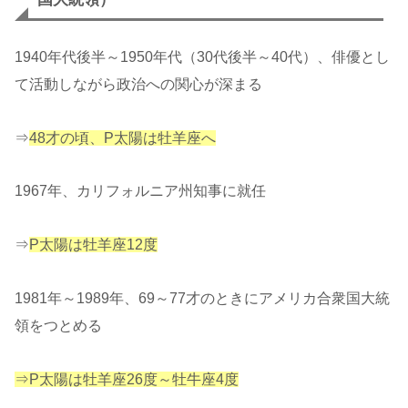
1940年代後半～1950年代（30代後半～40代）、俳優とし
て活動しながら政治への関心が深まる
⇒
48才の頃、P太陽は牡羊座へ
1967年、カリフォルニア州知事に就任
⇒
P太陽は牡羊座12度
1981年～1989年、69～77才のときにアメリカ合衆国大統
領をつとめる
⇒P太陽は牡羊座26度～牡牛座4度