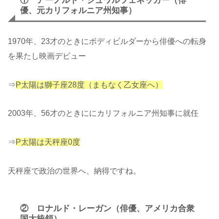
① アーノルド・シュワルツェネッガー（俳
優、元カリフォルニア州知事）
1970年、23才のときにボディビルダーから俳優への転身
を果たし映画デビュー
⇒
P太陽は獅子座28度（まもなく乙女座へ）
2003年、56才のときににカリフォルニア州知事に就任
⇒
P太陽は天秤座0度
天秤座で政治の世界へ、納得ですね。
② ロナルド・レーガン（俳優、アメリカ合衆
国大統領）