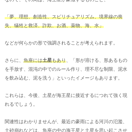
「夢、理想、創造性、スピリチュアリズム、境界線の喪
失、犠牲と救済、詐欺、お酒、薬物、海、水」
などが何らかの形で強調されることが考えられます。
さらに、
魚座には
土星
もあり
、「形が溶ける、形あるもの
を手放す、混沌の中でのルール作り、理不尽な制限、泥水
を飲み込む、泥を洗う」といったイメージもあります。
これらは、今後、土星が海王星に接近するにつれて強く現
れるでしょう。
関連性はわかりませんが、最近の豪雨による河川の氾濫、
土砂崩れなどは、魚座の中の海王星と土星を思い起こさせ