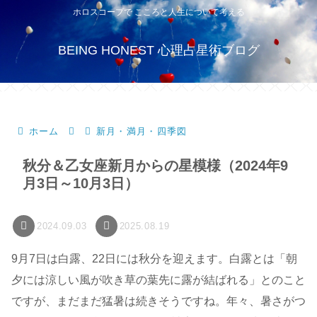
ホロスコープで こころと人生について考える
BEING HONEST 心理占星術ブログ
ホーム
新月・満月・四季図
秋分＆乙女座新月からの星模様（2024年9
月3日～10月3日）
2024.09.03
2025.08.19
9月7日は白露、22日には秋分を迎えます。白露とは「朝
夕には涼しい風が吹き草の葉先に露が結ばれる」とのこと
ですが、まだまだ猛暑は続きそうですね。年々、暑さがつ