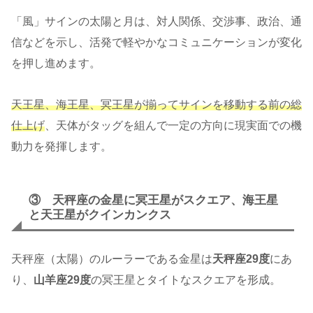
「風」サインの太陽と月は、対人関係、交渉事、政治、通
信などを示し、活発で軽やかなコミュニケーションが変化
を押し進めます。
天王星、海王星、冥王星が揃ってサインを移動する前の総
仕上げ
、天体がタッグを組んで一定の方向に現実面での機
動力を発揮します。
③ 天秤座の金星に冥王星がスクエア、海王星
と天王星がクインカンクス
天秤座（太陽）のルーラーである金星は
天秤座29度
にあ
り、
山羊座29度
の冥王星とタイトなスクエアを形成。