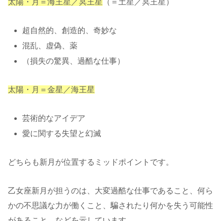
太陽・月＝海王星／冥王星
（＝土星／冥王星）
超自然的、創造的、奇妙な
混乱、虚偽、薬
（損失の驚異、過酷な仕事）
太陽・月＝金星／海王星
芸術的なアイデア
愛に関する失望と幻滅
どちらも新月が位置するミッドポイントです。
乙女座新月が担うのは、大変過酷な仕事であること、何ら
かの不思議な力が働くこと、騙されたり何かを失う可能性
があること、などを示しています。