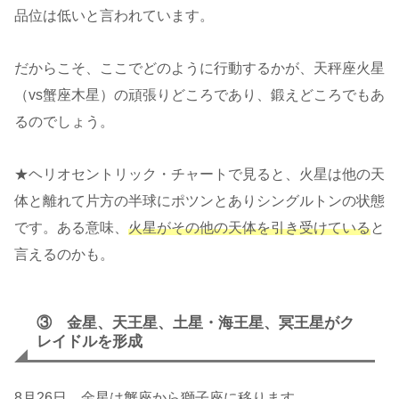
品位は低いと言われています。
だからこそ、ここでどのように行動するかが、天秤座火星
（vs蟹座木星）の頑張りどころであり、鍛えどころでもあ
るのでしょう。
★ヘリオセントリック・チャートで見ると、火星は他の天
体と離れて片方の半球にポツンとありシングルトンの状態
です。ある意味、
火星がその他の天体を引き受けている
と
言えるのかも。
③ 金星、天王星、土星・海王星、冥王星がク
レイドルを形成
8月26日、
金星は蟹座から獅子座に移ります
。