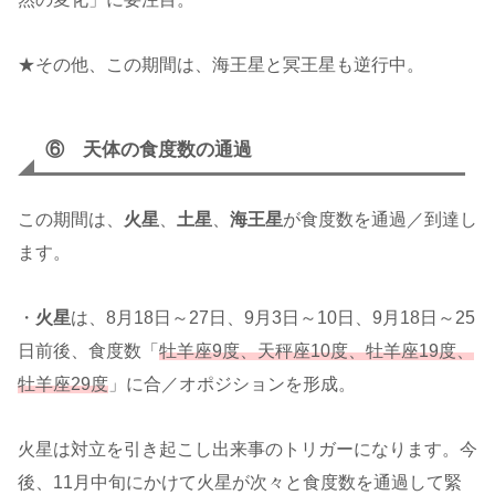
★その他、この期間は、海王星と冥王星も逆行中。
⑥ 天体の食度数の通過
この期間は、
火星
、
土星
、
海王星
が食度数を通過／到達し
ます。
・
火星
は、8月18日～27日、9月3日～10日、9月18日～25
日前後、食度数「
牡羊座9度、天秤座10度、牡羊座19度、
牡羊座29度
」に合／オポジションを形成。
火星は対立を引き起こし出来事のトリガーになります。今
後、11月中旬にかけて火星が次々と食度数を通過して緊