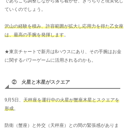
であちこち調整しながら落ち着かせ、きっちりと現実化し
ていくのでしょう。
沢山の経験を積み、許容範囲が拡大し応用力を得た乙女座
は、最高の手腕を発揮します
。
★東京チャートで新月は8ハウスにあり、その手腕はお金
に関するパワーゲームに活用されるのかも。
② 火星と木星がスクエア
9月5日、
天秤座を運行中の火星が蟹座木星とスクエアを
形成
。
防衛（蟹座）と外交（天秤座）との間の緊張感がありま