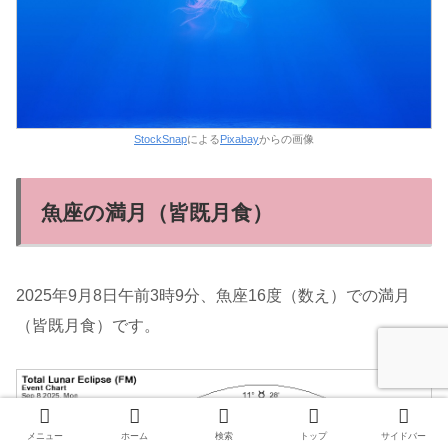
StockSnap
による
Pixabay
からの画像
魚座の満月（皆既月食）
2025年9月8日午前3時9分、魚座16度（数え）での満月
（皆既月食）です。
メニュー
ホーム
検索
トップ
サイドバー