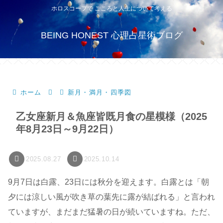
ホロスコープで こころと人生について考える
BEING HONEST 心理占星術ブログ
ホーム
新月・満月・四季図
乙女座新月＆魚座皆既月食の星模様（2025
年8月23日～9月22日）
2025.08.27
2025.10.14
9月7日は白露、23日には秋分を迎えます。白露とは「朝
夕には涼しい風が吹き草の葉先に露が結ばれる」と言われ
ていますが、まだまだ猛暑の日が続いていますね。ただ、