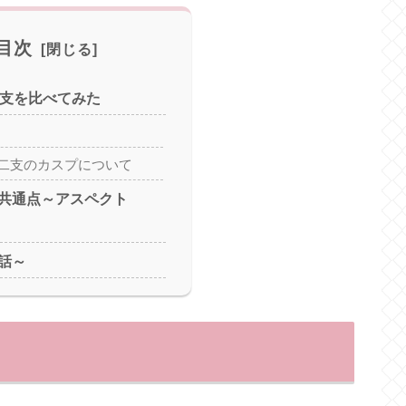
目次
二支を比べてみた
十二支のカスプについて
共通点～アスペクト
話～