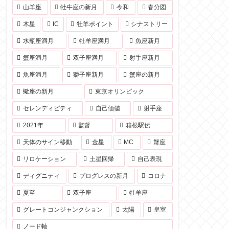
山羊座
牡牛座の新月
令和
春分図
木星
IC
牡羊ポイント
シナストリー
水瓶座満月
牡羊座満月
魚座新月
蟹座満月
双子座満月
射手座新月
魚座満月
獅子座新月
蟹座の新月
蠍座の新月
東京オリンピック
セレンディピティ
自己価値
射手座
2021年
監督
箱根駅伝
天体のサイン移動
金星
MC
蟹座
リロケーション
土星回帰
自己表現
ディグニティ
プログレスの新月
コロナ
夏至
双子座
牡羊座
グレートコンジャンクション
太陽
皇室
ノード軸