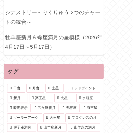
シナストリー～りくりゅう 2つのチャー
トの統合～
牡羊座新月＆蠍座満月の星模様（2026年
4月17日～5月17日）
タグ
日食
月食
土星
ミッドポイント
新月
冥王星
火星
水瓶座
時期表示
乙女座新月
天秤座
海王星
ソーラーアーク
天王星
プログレスの月
獅子座満月
山羊座新月
山羊座の満月