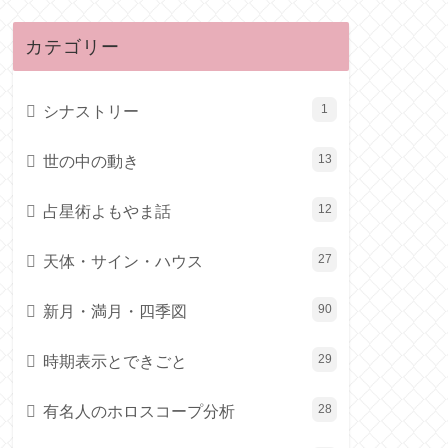
カテゴリー
シナストリー
1
世の中の動き
13
占星術よもやま話
12
天体・サイン・ハウス
27
新月・満月・四季図
90
時期表示とできごと
29
有名人のホロスコープ分析
28