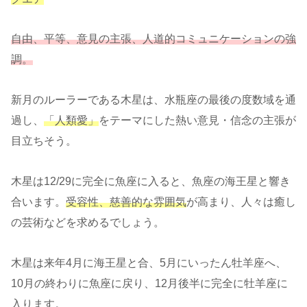
自由、平等、意見の主張、人道的コミュニケーションの強
調。
新月のルーラーである木星は、水瓶座の最後の度数域を通
過し、
「人類愛」
をテーマにした熱い意見・信念の主張が
目立ちそう。
木星は12/29に完全に魚座に入ると、魚座の海王星と響き
合います。
受容性、慈善的な雰囲気
が高まり、人々は癒し
の芸術などを求めるでしょう。
木星は来年4月に海王星と合、5月にいったん牡羊座へ、
10月の終わりに魚座に戻り、12月後半に完全に牡羊座に
入ります。