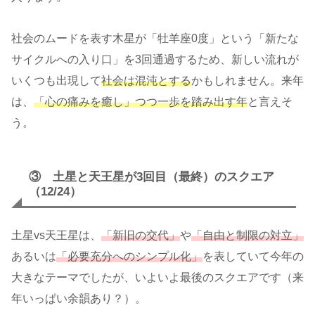
社会のムードを表す木星が「牡羊座0度」という「新たな
サイクルへの入り口」を3回通過するため、新しい流れが
いくつも出現して
社会は混沌とする
かもしれません。来年
は、
「心の痛みを癒し」つつ一歩を踏み出す年
と言えそ
う。
③ 土星と天王星が3回目（最終）のスクエア
（12/24）
土星vs天王星は、
「新旧の交代」
や
「自由と制限の対立」
あるいは
「必要充分へのシンプル化」
を表していて今年の
大きなテーマでしたが、いよいよ最後のスクエアです（来
年いっぱい余韻あり？）。