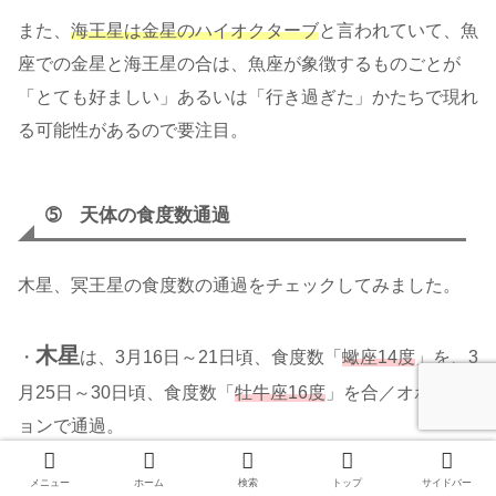
また、
海王星は金星のハイオクターブ
と言われていて、魚
座での金星と海王星の合は、魚座が象徴するものごとが
「とても好ましい」あるいは「行き過ぎた」かたちで現れ
る可能性があるので要注目。
➄ 天体の食度数通過
木星、冥王星の食度数の通過をチェックしてみました。
木星
・
は、3月16日～21日頃、食度数「
蠍座14度
」を、3
月25日～30日頃、食度数「
牡牛座16度
」を合／オポジシ
ョンで通過。
メニュー
ホーム
検索
トップ
サイドバー
この期間は、木星の「拡大」という象徴が特に強調される