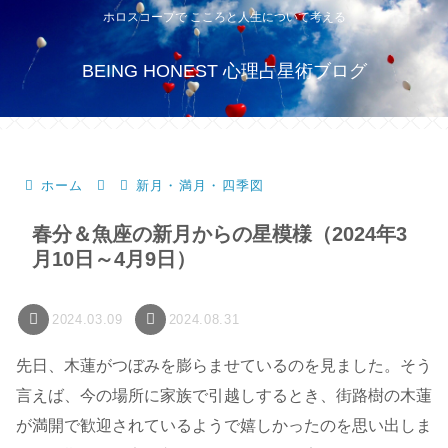
ホロスコープで こころと人生について考える
BEING HONEST 心理占星術ブログ
ホーム
新月・満月・四季図
春分＆魚座の新月からの星模様（2024年3
月10日～4月9日）
2024.03.09
2024.08.31
先日、木蓮がつぼみを膨らませているのを見ました。そう
言えば、今の場所に家族で引越しするとき、街路樹の木蓮
が満開で歓迎されているようで嬉しかったのを思い出しま