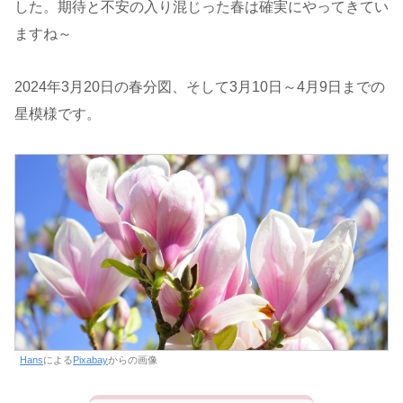
した。期待と不安の入り混じった春は確実にやってきてい
ますね～
2024年3月20日の春分図、そして3月10日～4月9日までの
星模様です。
Hans
による
Pixabay
からの画像