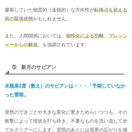
膠着していた物質的（金銭的）な方向性が
転換点を迎える
前の緊張状態
かもしれません。
また、人間関係においては、
個性化による別離
、
プレッシ
ャーからの解放
、も強調されています。
➄ 新月のサビアン
水瓶座2度（数え）のサビアンは・・・「予期していなか
った雷雨」
突然のできごとや大きな変化に驚きためらいつつも、その
衝撃によって現状を打ち砕き、不要なものを洗い流して全
てをクリアーにします。雷雨のあとには視界の広がりを感