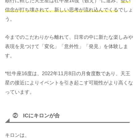
順行に転じた天王星は牡牛座16度（数え）*に進み、
堅い
信念が打ち壊されて、新しい思考が流れ込んでくる
でしょ
う。
今までのこだわりから離れて、日常の中に新たな楽しみや
表現を見つけて「変化」「意外性」「発見」を体験しま
す。
*牡牛座16度は、2022年11月8日の月食度数であり、天王
星の接近によりイベントを引き起こす可能性がより高くな
っています。
② ICにキロンが合
キロンは、