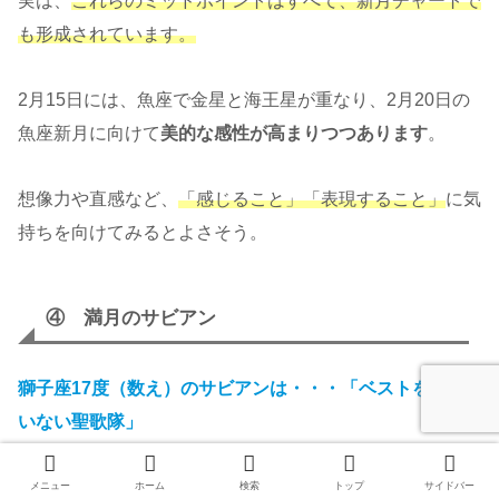
実は、
これらのミッドポイントはすべて、新月チャートで
も形成されています。
2月15日には、魚座で金星と海王星が重なり、2月20日の
魚座新月に向けて
美的な感性が高まりつつあります
。
想像力や直感など、
「感じること」「表現すること」
に気
持ちを向けてみるとよさそう。
④ 満月のサビアン
獅子座17度（数え）のサビアンは・・・「ベストを着て
いない聖歌隊」
教会の外、正式な場で歌うのとはまた違う楽しさに、新鮮
メニュー
ホーム
検索
トップ
サイドバー