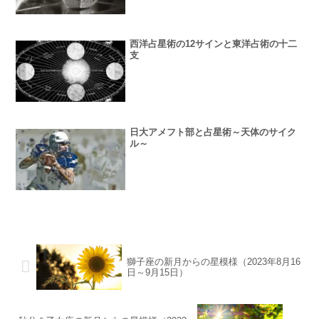
西洋占星術の12サインと東洋占術の十二
支
日大アメフト部と占星術～天体のサイク
ル～
獅子座の新月からの星模様（2023年8月16
日～9月15日）