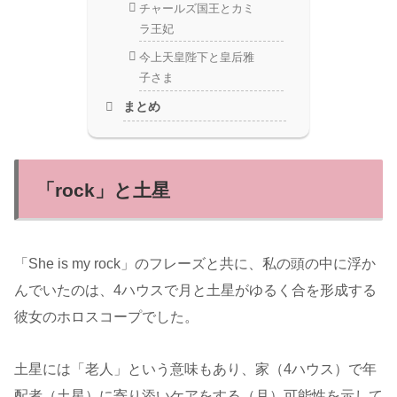
チャールズ国王とカミ
ラ王妃
今上天皇陛下と皇后雅
子さま
まとめ
「rock」と土星
「She is my rock」のフレーズと共に、私の頭の中に浮か
んでいたのは、4ハウスで月と土星がゆるく合を形成する
彼女のホロスコープでした。
土星には「老人」という意味もあり、家（4ハウス）で年
配者（土星）に寄り添いケアをする（月）可能性を示して