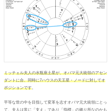
ミッチェル夫人の水瓶座土星が、オバマ元大統領のアセン
ダントに合、同時に7ハウスの天王星・ノードに対してオ
ポジションです
。
平等な世の中を目指して変革を志すオバマ元大統領にとっ
て、夫人は常に「支え」であり「指標」の拠り所なのかも