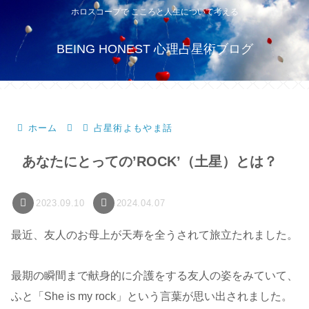
ホロスコープで こころと人生について考える
BEING HONEST 心理占星術ブログ
ホーム
占星術よもやま話
あなたにとっての’ROCK’（土星）とは？
2023.09.10
2024.04.07
最近、友人のお母上が天寿を全うされて旅立たれました。
最期の瞬間まで献身的に介護をする友人の姿をみていて、
ふと「She is my rock」という言葉が思い出されました。