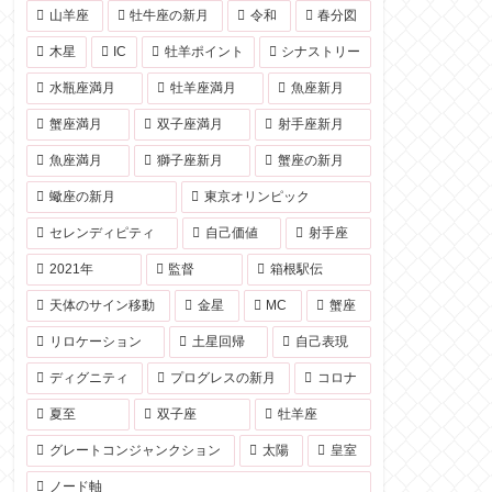
山羊座
牡牛座の新月
令和
春分図
木星
IC
牡羊ポイント
シナストリー
水瓶座満月
牡羊座満月
魚座新月
蟹座満月
双子座満月
射手座新月
魚座満月
獅子座新月
蟹座の新月
蠍座の新月
東京オリンピック
セレンディピティ
自己価値
射手座
2021年
監督
箱根駅伝
天体のサイン移動
金星
MC
蟹座
リロケーション
土星回帰
自己表現
ディグニティ
プログレスの新月
コロナ
夏至
双子座
牡羊座
グレートコンジャンクション
太陽
皇室
ノード軸