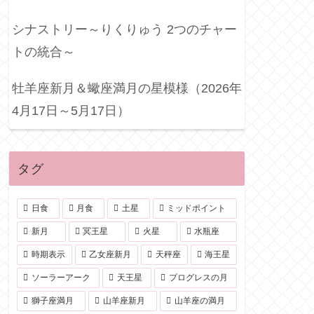
シナストリー～りくりゅう 2つのチャー
トの統合～
牡羊座新月＆蠍座満月の星模様（2026年
4月17日～5月17日）
タグ
日食
月食
土星
ミッドポイント
新月
冥王星
火星
水瓶座
時期表示
乙女座新月
天秤座
海王星
ソーラーアーク
天王星
プログレスの月
獅子座満月
山羊座新月
山羊座の満月