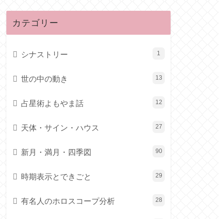
カテゴリー
シナストリー
1
世の中の動き
13
占星術よもやま話
12
天体・サイン・ハウス
27
新月・満月・四季図
90
時期表示とできごと
29
有名人のホロスコープ分析
28