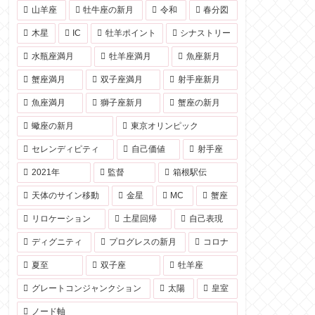
山羊座
牡牛座の新月
令和
春分図
木星
IC
牡羊ポイント
シナストリー
水瓶座満月
牡羊座満月
魚座新月
蟹座満月
双子座満月
射手座新月
魚座満月
獅子座新月
蟹座の新月
蠍座の新月
東京オリンピック
セレンディピティ
自己価値
射手座
2021年
監督
箱根駅伝
天体のサイン移動
金星
MC
蟹座
リロケーション
土星回帰
自己表現
ディグニティ
プログレスの新月
コロナ
夏至
双子座
牡羊座
グレートコンジャンクション
太陽
皇室
ノード軸