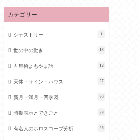
カテゴリー
シナストリー
1
世の中の動き
13
占星術よもやま話
12
天体・サイン・ハウス
27
新月・満月・四季図
90
時期表示とできごと
29
有名人のホロスコープ分析
28