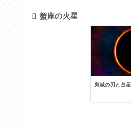
蟹座の火星
鬼滅の刃と占星