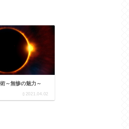
術～無惨の魅力～
2021.04.02