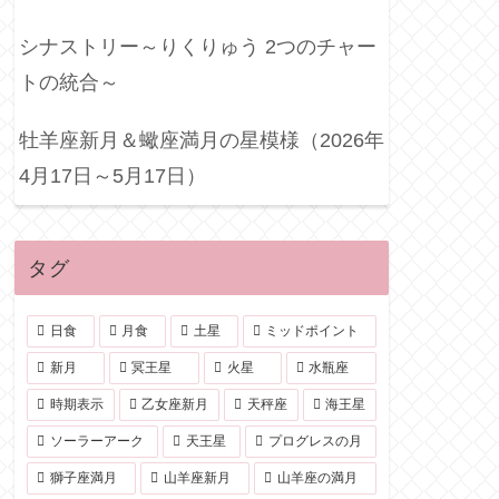
シナストリー～りくりゅう 2つのチャー
トの統合～
牡羊座新月＆蠍座満月の星模様（2026年
4月17日～5月17日）
タグ
日食
月食
土星
ミッドポイント
新月
冥王星
火星
水瓶座
時期表示
乙女座新月
天秤座
海王星
ソーラーアーク
天王星
プログレスの月
獅子座満月
山羊座新月
山羊座の満月