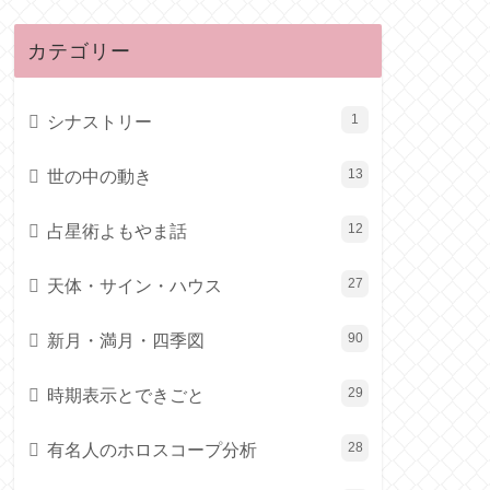
カテゴリー
シナストリー
1
世の中の動き
13
占星術よもやま話
12
天体・サイン・ハウス
27
新月・満月・四季図
90
時期表示とできごと
29
有名人のホロスコープ分析
28