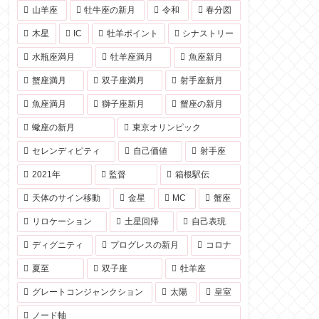
山羊座
牡牛座の新月
令和
春分図
木星
IC
牡羊ポイント
シナストリー
水瓶座満月
牡羊座満月
魚座新月
蟹座満月
双子座満月
射手座新月
魚座満月
獅子座新月
蟹座の新月
蠍座の新月
東京オリンピック
セレンディピティ
自己価値
射手座
2021年
監督
箱根駅伝
天体のサイン移動
金星
MC
蟹座
リロケーション
土星回帰
自己表現
ディグニティ
プログレスの新月
コロナ
夏至
双子座
牡羊座
グレートコンジャンクション
太陽
皇室
ノード軸