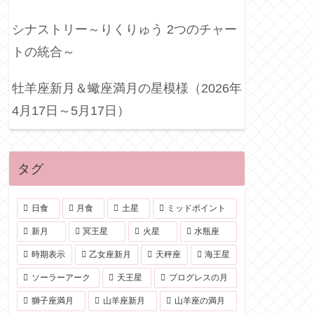
シナストリー～りくりゅう 2つのチャー
トの統合～
牡羊座新月＆蠍座満月の星模様（2026年
4月17日～5月17日）
タグ
日食
月食
土星
ミッドポイント
新月
冥王星
火星
水瓶座
時期表示
乙女座新月
天秤座
海王星
ソーラーアーク
天王星
プログレスの月
獅子座満月
山羊座新月
山羊座の満月