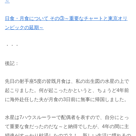
～
日食・月食について その③～重要なチャートと東京オリ
ンピックの延期～
・・・
後記：
先日の射手座5度の皆既月食は、私の出生図の水星の上で
起こりました。何が起こったかというと、ちょうど4年前
に海外赴任した夫が月食の3日前に無事に帰国しました。
水星は7ハウスルーラーで配偶者を表すので、自分にとっ
て重要な食だったのだな～と納得でしたが、4年の間に主
婦魂がすっかり枯渇したので？！、新しい生活に慣れるの