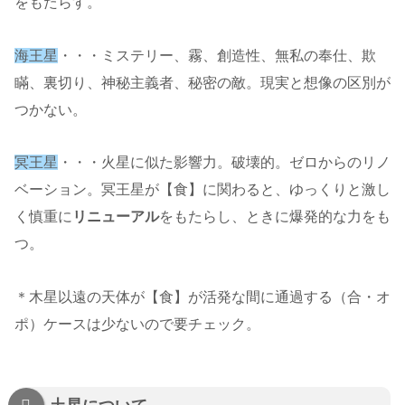
をもたらす。
海王星
・・・ミステリー、霧、創造性、無私の奉仕、欺
瞞、裏切り、神秘主義者、秘密の敵。現実と想像の区別が
つかない。
冥王星
・・・火星に似た影響力。破壊的。ゼロからのリノ
ベーション。冥王星が【食】に関わると、ゆっくりと激し
く慎重に
リニューアル
をもたらし、ときに爆発的な力をも
つ。
＊木星以遠の天体が【食】が活発な間に通過する（合・オ
ポ）ケースは少ないので要チェック。