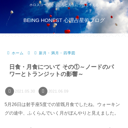
ホロスコープで こころと人生について考える
BEING HONEST 心理占星術ブログ
ホーム
新月・満月・四季図
日食・月食について その①～ノードのパ
ワーとトランジットの影響～
2021.05.30
2021.06.09
5月26日は射手座5度での皆既月食でしたね。ウォーキン
グの途中、ふくらんでいく月がぼんやりと見えました。