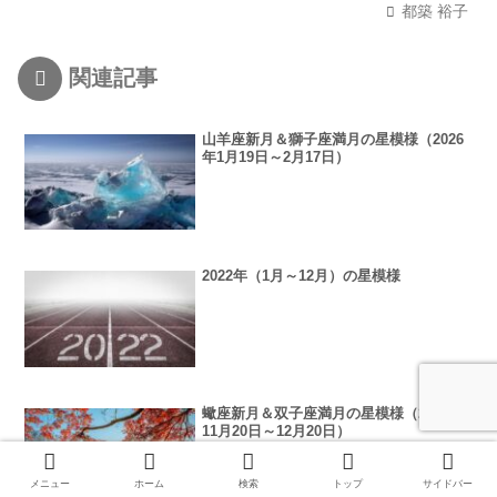
都築 裕子
関連記事
山羊座新月＆獅子座満月の星模様（2026
年1月19日～2月17日）
2022年（1月～12月）の星模様
蠍座新月＆双子座満月の星模様（2025年
11月20日～12月20日）
メニュー
ホーム
検索
トップ
サイドバー