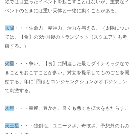
独では目立ったイベントを起こすことはないが、重要なイ
ベントのときには重い天体と一緒に動くことがある。
太陽
・・・生命力、精神力、活力を与える。（太陽につい
ては、【食】の3か月後のトランジット（スクエア）も考
慮する。）
火星
・・・争い。【食】に関連した最もダイナミックなで
きごとをおこすことが多い。対立を提示してものごとを開
始する。年に1回ほどコンジャンクションかオポジション
で刺激する。
木星
・・・幸運、豊かさ。良くも悪くも拡大をもたらす。
天王星
・・・独創性、ユニークさ、奇抜さ。予想外のもの