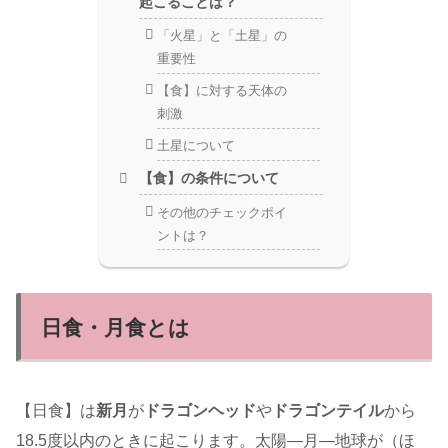
起こることは？
「火星」と「土星」の
重要性
【食】に対する天体の
刺激
土星について
【食】の条件について
その他のチェックポイ
ントは？
日食・月食とは
【日食】は
新月
が
ドラゴンヘッド
や
ドラゴンテイル
から
18.5度以内のときに起こります。太陽―月―地球が（ほ