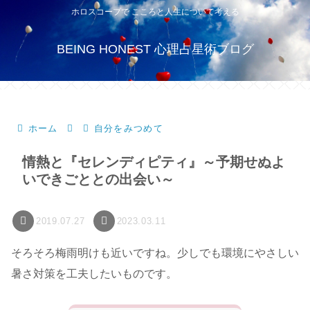
ホロスコープで こころと人生について考える
BEING HONEST 心理占星術ブログ
ホーム
自分をみつめて
情熱と『セレンディピティ』～予期せぬよ
いできごととの出会い～
2019.07.27
2023.03.11
そろそろ梅雨明けも近いですね。少しでも環境にやさしい
暑さ対策を工夫したいものです。