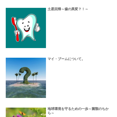
土星回帰～歯の異変？！～
マイ・ブームについて。
地球環境を守るための一歩～菌類のちか
ら～